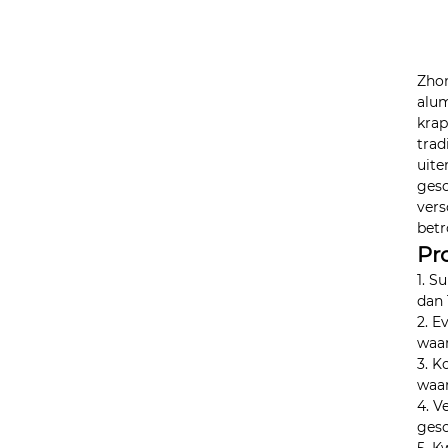
Zhon
alum
krap
trad
uite
gesc
vers
betr
Pr
1. S
dan 
2. E
waar
3. K
waar
4. V
gesc