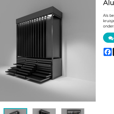
Alu
Als b
kruisj
onders
F