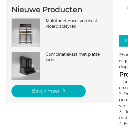
Nieuwe Producten
Multifunctioneel verticaal
vloerdisplayrek
P
Combinatiekast met platte
Zhon
lade
is g
disp
Pr
1. L
en n
Bekijk meer
2. O
gere
van 
3. F
mat
4. E