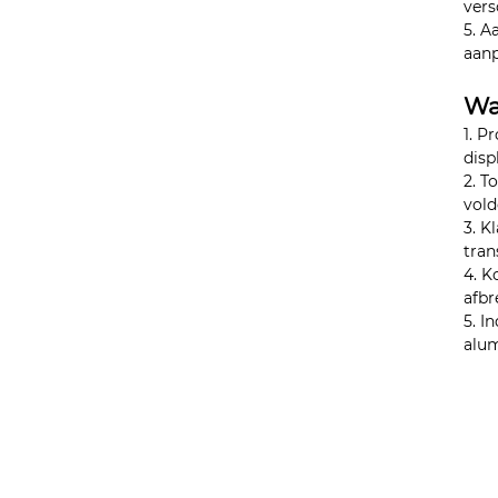
vers
5. A
aanp
Wa
1. P
disp
2. T
vold
3. K
tra
4. K
afbr
5. I
alum