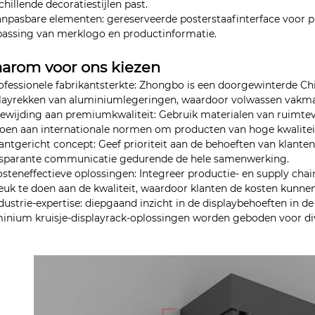
chillende decoratiestijlen past.
anpasbare elementen: gereserveerde posterstaafinterface voor p
assing van merklogo en productinformatie.
arom voor ons kiezen
rofessionele fabrikantsterkte: Zhongbo is een doorgewinterde Chi
layrekken van aluminiumlegeringen, waardoor volwassen vakma
oewijding aan premiumkwaliteit: Gebruik materialen van ruimteva
oen aan internationale normen om producten van hoge kwaliteit
lantgericht concept: Geef prioriteit aan de behoeften van klante
nsparante communicatie gedurende de hele samenwerking.
osteneffectieve oplossingen: Integreer productie- en supply ch
euk te doen aan de kwaliteit, waardoor klanten de kosten kunne
ndustrie-expertise: diepgaand inzicht in de displaybehoeften in 
inium kruisje-displayrack-oplossingen worden geboden voor dive