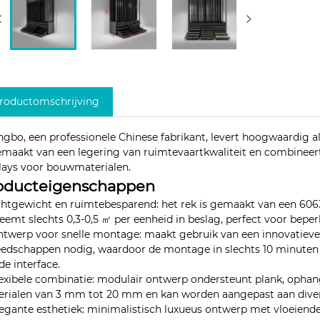
roductomschrijving
gbo, een professionele Chinese fabrikant, levert hoogwaardig al
emaakt van een legering van ruimtevaartkwaliteit en combineert 
lays voor bouwmaterialen.
oducteigenschappen
ichtgewicht en ruimtebesparend: het rek is gemaakt van een 6063
eemt slechts 0,3-0,5 ㎡ per eenheid in beslag, perfect voor beper
ntwerp voor snelle montage: maakt gebruik van een innovatieve pl
edschappen nodig, waardoor de montage in slechts 10 minuten 
de interface.
lexibele combinatie: modulair ontwerp ondersteunt plank, ophan
erialen van 3 mm tot 20 mm en kan worden aangepast aan dive
legante esthetiek: minimalistisch luxueus ontwerp met vloeiende l