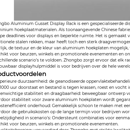
gbo Aluminium Gusset Display Rack is een gespecialiseerde di
inium hoekplaatmaterialen. Als toonaangevende Chinese fabrie
pe deadlines voor displays en beperkte ruimte. Het is gemaakt 
itionele stalen rekken, maar heeft toch een sterk draagvermogen
rlijk, de textuur en de kleur van aluminium hoekplaten mogelijk
hikt voor beurzen, winkels en promotionele evenementen en on
chillende scenario's te voldoen. Zhongbo zorgt ervoor dat elk r
ouwbaar displayhulpmiddel is voor bedrijven over de hele werel
oductvoordelen
uperieure duurzaamheid: de geanodiseerde oppervlaktebehandelin
1000 uur doorstaat en bestand is tegen krassen, roest en vocht
venwichtige stabiliteit en draagbaarheid: beweegbaar ontwerp
door stabiliteit voor zware aluminium hoekplaten wordt gegara
ostenefficiënt onderhoud: Gemakkelijk schoon te maken met een
door de gebruikskosten op de lange termijn voor bedrijven wor
eelzijdigheid in scenario's: Ondersteunt combinaties voor eenma
hikt voor beurzen, winkels en promotionele evenementen.