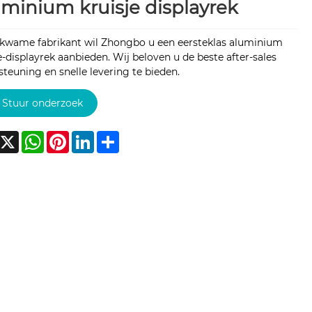
minium kruisje displayrek
ekwame fabrikant wil Zhongbo u een eersteklas aluminium
e-displayrek aanbieden. Wij beloven u de beste after-sales
teuning en snelle levering te bieden.
Stuur onderzoek
acebook
X
WhatsApp
Pinterest
LinkedIn
Share