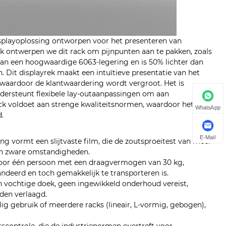
splayoplossing ontworpen voor het presenteren van
k ontwerpen we dit rack om pijnpunten aan te pakken, zoals
van een hoogwaardige 6063-legering en is 50% lichter dan
. Dit displayrek maakt een intuïtieve presentatie van het
, waardoor de klantwaardering wordt vergroot. Het is
dersteunt flexibele lay-outaanpassingen om aan
ack voldoet aan strenge kwaliteitsnormen, waardoor het een
WhatsApp
d.
E-Mail
g vormt een slijtvaste film, die de zoutsproeitest van meer
 in zware omstandigheden.
 voor één persoon met een draagvermogen van 30 kg,
ndeerd en toch gemakkelijk te transporteren is.
 vochtige doek, geen ingewikkeld onderhoud vereist,
den verlaagd.
lig gebruik of meerdere racks (lineair, L-vormig, gebogen),