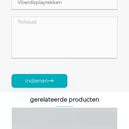
indienen

gerelateerde producten
Badkamer waterpijp displaystandaard