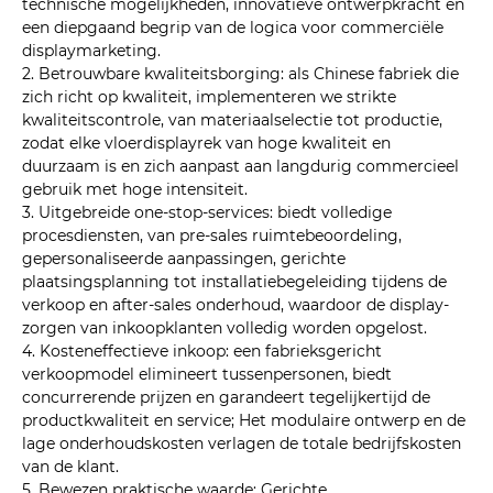
technische mogelijkheden, innovatieve ontwerpkracht en
een diepgaand begrip van de logica voor commerciële
displaymarketing.
2. Betrouwbare kwaliteitsborging: als Chinese fabriek die
zich richt op kwaliteit, implementeren we strikte
kwaliteitscontrole, van materiaalselectie tot productie,
zodat elke vloerdisplayrek van hoge kwaliteit en
duurzaam is en zich aanpast aan langdurig commercieel
gebruik met hoge intensiteit.
3. Uitgebreide one-stop-services: biedt volledige
procesdiensten, van pre-sales ruimtebeoordeling,
gepersonaliseerde aanpassingen, gerichte
plaatsingsplanning tot installatiebegeleiding tijdens de
verkoop en after-sales onderhoud, waardoor de display-
zorgen van inkoopklanten volledig worden opgelost.
4. Kosteneffectieve inkoop: een fabrieksgericht
verkoopmodel elimineert tussenpersonen, biedt
concurrerende prijzen en garandeert tegelijkertijd de
productkwaliteit en service; Het modulaire ontwerp en de
lage onderhoudskosten verlagen de totale bedrijfskosten
van de klant.
5. Bewezen praktische waarde: Gerichte