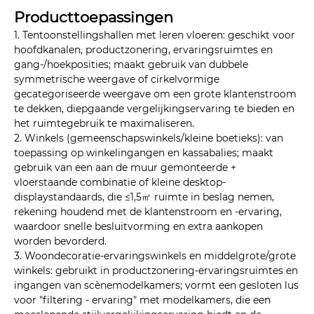
Producttoepassingen
1. Tentoonstellingshallen met leren vloeren: geschikt voor
hoofdkanalen, productzonering, ervaringsruimtes en
gang-/hoekposities; maakt gebruik van dubbele
symmetrische weergave of cirkelvormige
gecategoriseerde weergave om een ​​grote klantenstroom
te dekken, diepgaande vergelijkingservaring te bieden en
het ruimtegebruik te maximaliseren.
2. Winkels (gemeenschapswinkels/kleine boetieks): van
toepassing op winkelingangen en kassabalies; maakt
gebruik van een aan de muur gemonteerde +
vloerstaande combinatie of kleine desktop-
displaystandaards, die ≤1,5㎡ ruimte in beslag nemen,
rekening houdend met de klantenstroom en -ervaring,
waardoor snelle besluitvorming en extra aankopen
worden bevorderd.
3. Woondecoratie-ervaringswinkels en middelgrote/grote
winkels: gebruikt in productzonering-ervaringsruimtes en
ingangen van scènemodelkamers; vormt een gesloten lus
voor "filtering - ervaring" met modelkamers, die een