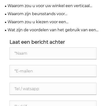
kantoorcomfort?
displaystandaardrek tot de meest effectieve
Waarom zou u voor uw winkel een verticaal
oplossing maakt voor moderne winkel- en
keramisch displayrek met metalen gevelbeplating
Waarom zijn beursstands voor
tentoonstellingsruimtes
kiezen?
tegelsteenmonsters essentieel voor moderne
Waarom zou u kiezen voor een
showrooms?
wandgemonteerd tegeldisplayrek voor een beurs
Wat zijn de voordelen van het gebruik van een
om uw stand te verbeteren?
vloerstaand stenen monsterdisplay voor uw bedrijf
Laat een bericht achter