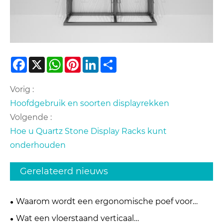
Facebook
X
WhatsApp
Pinterest
LinkedIn
Share
Vorig :
Hoofdgebruik en soorten displayrekken
Volgende :
Hoe u Quartz Stone Display Racks kunt
onderhouden
Gerelateerd nieuws
Waarom wordt een ergonomische poef voor
onder het bureau essentieel voor modern
Wat een vloerstaand verticaal