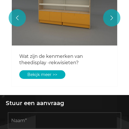


Wat zijn de kenmerken van
theedisplay -rekwisieten?
Bekijk meer >>
Stuur een aanvraag