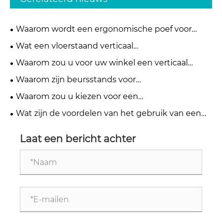
Waarom wordt een ergonomische poef voor
onder het bureau essentieel voor modern
Wat een vloerstaand verticaal
kantoorcomfort?
displaystandaardrek tot de meest effectieve
Waarom zou u voor uw winkel een verticaal
oplossing maakt voor moderne winkel- en
keramisch displayrek met metalen gevelbeplating
Waarom zijn beursstands voor
tentoonstellingsruimtes
kiezen?
tegelsteenmonsters essentieel voor moderne
Waarom zou u kiezen voor een
showrooms?
wandgemonteerd tegeldisplayrek voor een beurs
Wat zijn de voordelen van het gebruik van een
om uw stand te verbeteren?
vloerstaand stenen monsterdisplay voor uw bedrijf
Laat een bericht achter