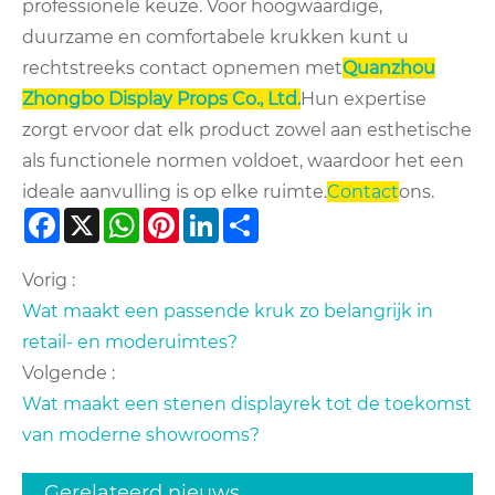
professionele keuze. Voor hoogwaardige,
duurzame en comfortabele krukken kunt u
rechtstreeks contact opnemen met
Quanzhou
Zhongbo Display Props Co., Ltd.
Hun expertise
zorgt ervoor dat elk product zowel aan esthetische
als functionele normen voldoet, waardoor het een
ideale aanvulling is op elke ruimte.
Contact
ons.
Facebook
X
WhatsApp
Pinterest
LinkedIn
Share
Vorig :
Wat maakt een passende kruk zo belangrijk in
retail- en moderuimtes?
Volgende :
Wat maakt een stenen displayrek tot de toekomst
van moderne showrooms?
Gerelateerd nieuws